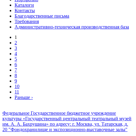
Каталоги
Контакты
Благодарственные письма
Требования
Административно-техническая производственная база
1
2
3
4
5
6
7
8
9
10
11
Раньше ›
Федеральное Государственное бюджетное учреждение
культуры «Государственный центральный театральный музей
им. А. А. Бахрушина» по адресу: г. Москва, ул. Татарская, д.
20 "Фондохранилище и экспозиционно-выставочные залы"